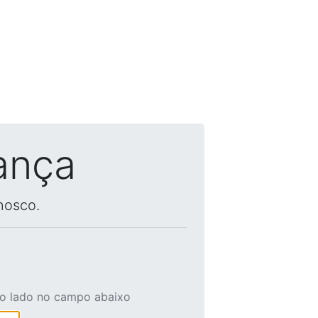
ança
nosco.
ao lado no campo abaixo