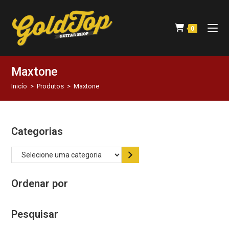
0
Maxtone
Inicío
>
Produtos
>
Maxtone
Categorias
Ordenar por
Pesquisar