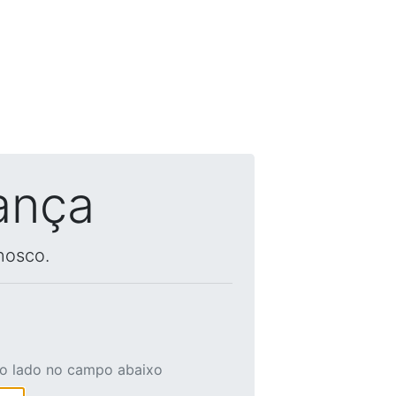
ança
nosco.
ao lado no campo abaixo