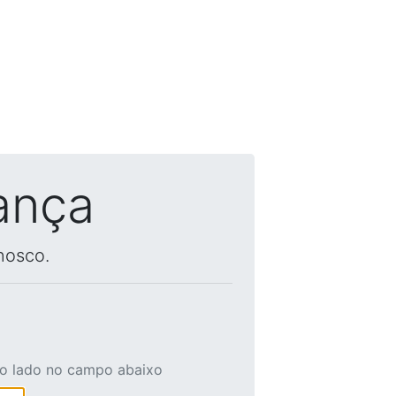
ança
nosco.
ao lado no campo abaixo