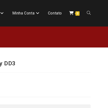
Minha Conta
Contato
0
ay DD3