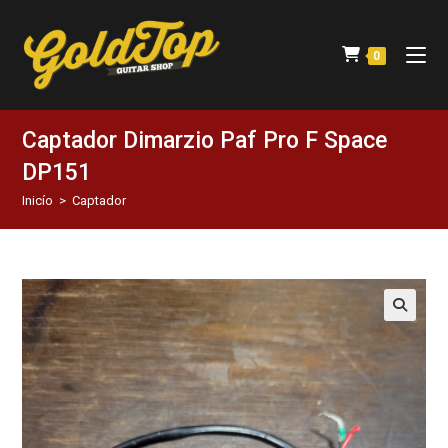
0
Captador Dimarzio Paf Pro F Space
DP151
Inicío
>
Captador