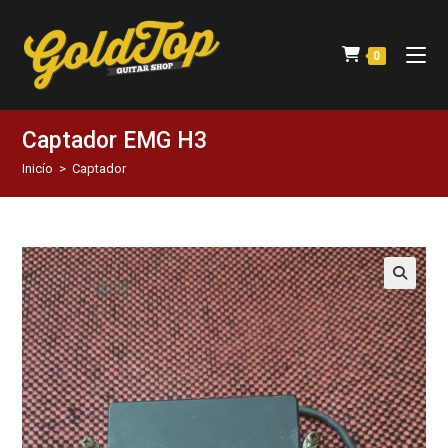
0
Captador EMG H3
Inicío
>
Captador