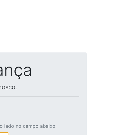
ança
nosco.
ao lado no campo abaixo