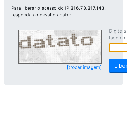
Para liberar o acesso
do IP
216.73.217.143
,
responda ao desafio abaixo.
Digite 
lado no
[trocar imagem]